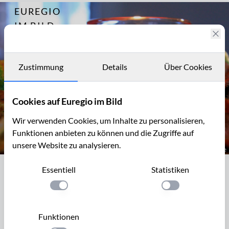
EUREGIO
Archiv
8393
IM BILD
November
Fotostories
Alles
Buche.
Archiv
Zustimmung
Oder?
Details
Über Cookies
Kontakt
Cookies auf Euregio im Bild
Wir verwenden Cookies, um Inhalte zu personalisieren,
Funktionen anbieten zu können und die Zugriffe auf
unsere Website zu analysieren.
Herbstliches Stillleben mit Kerze
Essentiell
Statistiken
Herbstliches Stillleben mit Kerze
Einstellung anwenden
Einstellung anwen
Stilleben mit Kerze, Bucheckern und herbstlich gefärbten
Buchenblättern
Funktionen