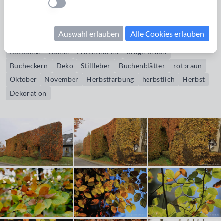
Bildrechte erwerben
Einstellung anwenden
November
Alles Buche. Oder?
Auswahl erlauben
Alle Cookies erlauben
Rotbuche
Buche
Fruchthüllen
orage-braun
Bucheckern
Deko
Stillleben
Buchenblätter
rotbraun
Oktober
November
Herbstfärbung
herbstlich
Herbst
Dekoration