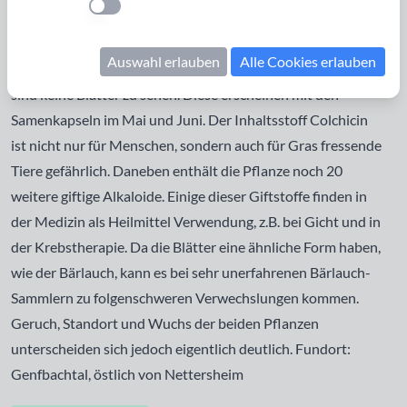
Einstellung anwenden
Krokus und deshalb wird die Pflanze manchmal auch
Herbstkrokus genannt. Sie wächst vor allem auf feuchten,
Auswahl erlauben
Alle Cookies erlauben
nährstoffreichen Wiesen und blüht im Herbst. Zu dieser Zeit
sind keine Blätter zu sehen. Diese erscheinen mit den
Samenkapseln im Mai und Juni. Der Inhaltsstoff Colchicin
ist nicht nur für Menschen, sondern auch für Gras fressende
Tiere gefährlich. Daneben enthält die Pflanze noch 20
weitere giftige Alkaloide. Einige dieser Giftstoffe finden in
der Medizin als Heilmittel Verwendung, z.B. bei Gicht und in
der Krebstherapie. Da die Blätter eine ähnliche Form haben,
wie der Bärlauch, kann es bei sehr unerfahrenen Bärlauch-
Sammlern zu folgenschweren Verwechslungen kommen.
Geruch, Standort und Wuchs der beiden Pflanzen
unterscheiden sich jedoch eigentlich deutlich. Fundort:
Genfbachtal, östlich von Nettersheim