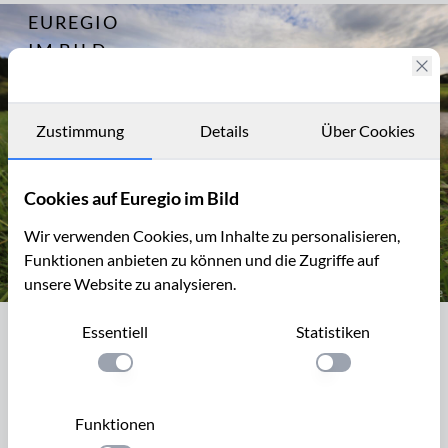
EUREGIO
Archiv
14183
IM BILD
Fotostories
Archiv
Zustimmung
Details
Über Cookies
Kontakt
Cookies auf Euregio im Bild
Wir verwenden Cookies, um Inhalte zu personalisieren,
Funktionen anbieten zu können und die Zugriffe auf
unsere Website zu analysieren.
Herbstzeitlose, Genfbachtal bei Nettersheim
Essentiell
Statistiken
Herbstzeitlose, Genfbachtal bei
Nettersheim
Einstellung anwenden
Einstellung anwen
Die Herbstzeitlose, Colchicum autumnale, ist eine weit
Funktionen
verbreitete, sehr giftige Pflanze. Die Blüte ähnelt einem