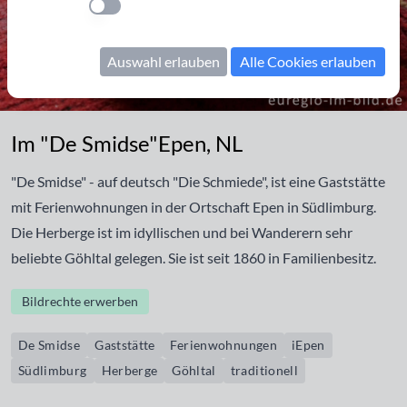
Einstellung anwenden
Auswahl erlauben
Alle Cookies erlauben
Im "De Smidse"Epen, NL
Im "De Smidse"Epen, NL
"De Smidse" - auf deutsch "Die Schmiede", ist eine Gaststätte
mit Ferienwohnungen in der Ortschaft Epen in Südlimburg.
Die Herberge ist im idyllischen und bei Wanderern sehr
beliebte Göhltal gelegen. Sie ist seit 1860 in Familienbesitz.
Bildrechte erwerben
De Smidse
Gaststätte
Ferienwohnungen
iEpen
Südlimburg
Herberge
Göhltal
traditionell