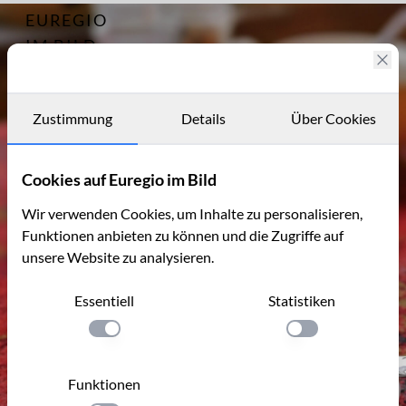
EUREGIO
Archiv
9560
IM BILD
Fotostories
Archiv
Zustimmung
Details
Über Cookies
Kontakt
Cookies auf Euregio im Bild
Wir verwenden Cookies, um Inhalte zu personalisieren,
Funktionen anbieten zu können und die Zugriffe auf
unsere Website zu analysieren.
Essentiell
Statistiken
Einstellung anwenden
Einstellung anwen
Funktionen