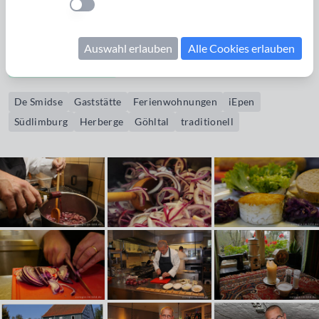
Einstellung anwenden
Die Herberge ist im idyllischen und bei Wanderern sehr
beliebte Göhltal gelegen. Sie ist seit 1860 in Familienbesitz.
Auswahl erlauben
Alle Cookies erlauben
Bildrechte erwerben
De Smidse
Gaststätte
Ferienwohnungen
iEpen
Südlimburg
Herberge
Göhltal
traditionell