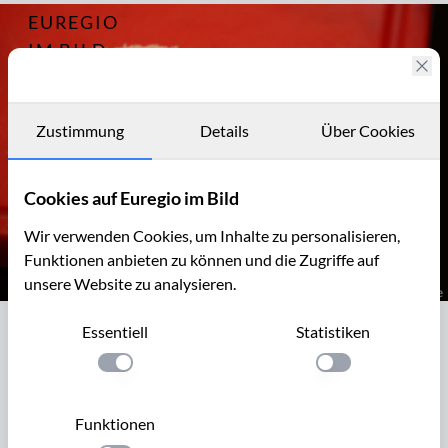
EUREGIO
Archiv
9556
IM BILD
Fotostories
Archiv
Zustimmung
Details
Über Cookies
Kontakt
Cookies auf Euregio im Bild
Wir verwenden Cookies, um Inhalte zu personalisieren,
Funktionen anbieten zu können und die Zugriffe auf
unsere Website zu analysieren.
Zubereitung Ziegenkäse mit Zwiebelmus
Essentiell
Statistiken
Zubereitung Ziegenkäse mit
Zwiebelmus
Einstellung anwenden
Einstellung anwen
"De Smidse" - auf deutsch "Die Schmiede", ist eine Gaststätte
Funktionen
mit Ferienwohnungen in der Ortschaft Epen in Südlimburg.