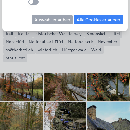
Einstellung anwenden
der anderen Seite der Kall in einer Schleife zurück in den Ort.
Auswahl erlauben
Alle Cookies erlauben
Bildrechte erwerben
Kall
Kalltal
historischer Wanderweg
Simonskall
Eifel
Nordeifel
Nationalpark Eifel
Nationalpark
November
spätherbstlich
winterlich
Hürtgenwald
Wald
Streiflicht