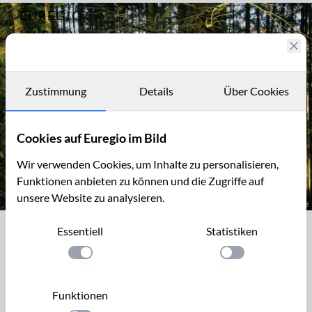
EUREGIO
Archiv
13145
IM BILD
Fotostories
Archiv
Zustimmung
Details
Über Cookies
Kontakt
Cookies auf Euregio im Bild
Wir verwenden Cookies, um Inhalte zu personalisieren,
Funktionen anbieten zu können und die Zugriffe auf
unsere Website zu analysieren.
Im Kalltal westlich von Simonskall, Gemeinde Hürtgenwald
Essentiell
Statistiken
Im Kalltal westlich von Simonskall,
Gemeinde Hürtgenwald
Einstellung anwenden
Einstellung anwen
Von Simonskall führt der "Historische Wanderweg" auf dem
Funktionen
Kallweg flussabwärts zur Mestrenger Mühle und dann auf