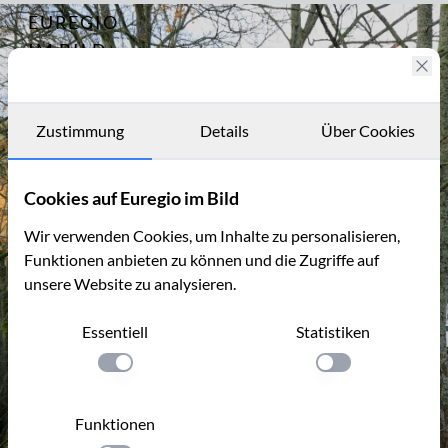
EUREGIO
Archiv
13149
IM BILD
Fotostories
Archiv
Zustimmung
Details
Über Cookies
Kontakt
Cookies auf Euregio im Bild
Wir verwenden Cookies, um Inhalte zu personalisieren,
Funktionen anbieten zu können und die Zugriffe auf
unsere Website zu analysieren.
Essentiell
Statistiken
Einstellung anwenden
Einstellung anwen
Funktionen