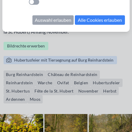
Einstellung anwenden
Ostbelgien Die Burg Reinhardstein (Château de
Reinhardstein) liegt im Tal der Warche bei Ovifat in Belgien.
Auswahl erlauben
Alle Cookies erlauben
Die Aufnahmen entstanden bei der Hubertusfeier (Fête de
la St. Hubert) Anfang November.
Bildrechte erwerben
Hubertusfeier mit Tiersegnung auf Burg Reinhardstein
Burg Reinhardstein
Château de Reinhardstein
Reinhardstein
Warche
Ovifat
Belgien
Hubertusfeier
St. Hubertus
Fête de la St. Hubert
November
Herbst
Ardennen
Moos