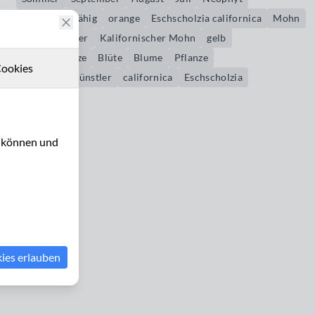
anpassungsfähig
orange
Eschscholzia californica
Mohn
Kalifornischer
Kalifornischer Mohn
gelb
Gartenpflanze
Blüte
Blume
Pflanze
ookies
Überlebenskünstler
californica
Eschscholzia
u können und
kies erlauben