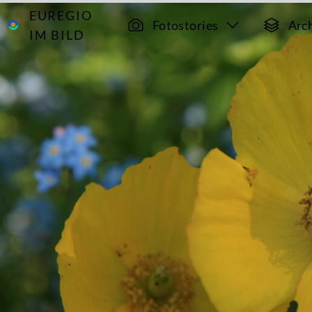
EUREGIO
Archiv
5380
Fotostories
Arc
IM BILD