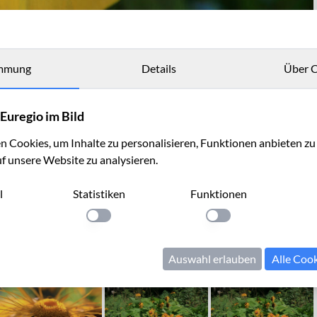
mmung
Details
Über C
Euregio im Bild
 Cookies, um Inhalte zu personalisieren, Funktionen anbieten z
uf unsere Website zu analysieren.
l
Statistiken
Funktionen
llung anwenden
Einstellung anwenden
Einstellung anwenden
Auswahl erlauben
Alle Coo