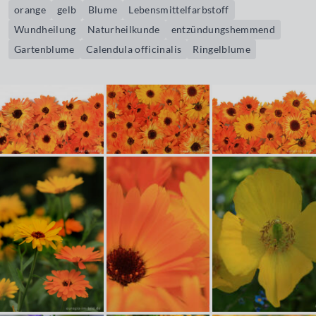
orange
gelb
Blume
Lebensmittelfarbstoff
Wundheilung
Naturheilkunde
entzündungshemmend
Gartenblume
Calendula officinalis
Ringelblume