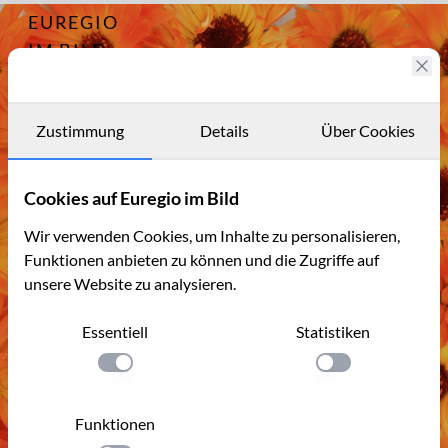
EUREGIO
Archiv
8779
IM BILD
Fotostories
Archiv
Zustimmung
Details
Über Cookies
Kontakt
Cookies auf Euregio im Bild
Wir verwenden Cookies, um Inhalte zu personalisieren,
Funktionen anbieten zu können und die Zugriffe auf
unsere Website zu analysieren.
Essentiell
Statistiken
Einstellung anwenden
Einstellung anwen
Funktionen