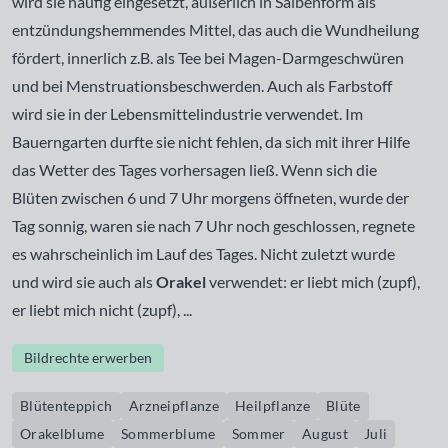
wird sie häufig eingesetzt, äußerlich in Salbenform als
entzündungshemmendes Mittel, das auch die Wundheilung
fördert, innerlich z.B. als Tee bei Magen-Darmgeschwüren
und bei Menstruationsbeschwerden. Auch als Farbstoff
wird sie in der Lebensmittelindustrie verwendet. Im
Bauerngarten durfte sie nicht fehlen, da sich mit ihrer Hilfe
das Wetter des Tages vorhersagen ließ. Wenn sich die
Blüten zwischen 6 und 7 Uhr morgens öffneten, wurde der
Tag sonnig, waren sie nach 7 Uhr noch geschlossen, regnete
es wahrscheinlich im Lauf des Tages. Nicht zuletzt wurde
und wird sie auch als
Orakel
verwendet: er liebt mich (zupf),
er liebt mich nicht (zupf), ...
Bildrechte erwerben
Blütenteppich
Arzneipflanze
Heilpflanze
Blüte
Orakelblume
Sommerblume
Sommer
August
Juli