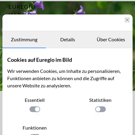
EUREGIO
Archiv
9345
IM BILD
Fotostories
Archiv
Zustimmung
Details
Über Cookies
Kontakt
Cookies auf Euregio im Bild
Wir verwenden Cookies, um Inhalte zu personalisieren,
Funktionen anbieten zu können und die Zugriffe auf
unsere Website zu analysieren.
Pfirsichblättrige Glockenblume, Campanula persicifolia
Essentiell
Statistiken
Pfirsichblättrige Glockenblume,
Campanula persicifolia
Einstellung anwenden
Einstellung anwen
Die Pfirsichblättrige Glockenblume (Campanula persicifolia)
Funktionen
wird 30 bis 80 cm hoch und ist eine wärmeliebende