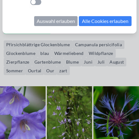
Einstellung anwenden
Wildpflanze, die oft auch als Zierpflanze angeboten wird.
Blütezeit: Juni-August Aufnahmeort: mittleres
Ourtal
Auswahl erlauben
Alle Cookies erlauben
Bildrechte erwerben
Pfirsichblättrige Glockenblume
Campanula persicifolia
Glockenblume
blau
Wärmeliebend
Wildpflanze
Zierpflanze
Gartenblume
Blume
Juni
Juli
August
Sommer
Ourtal
Our
zart