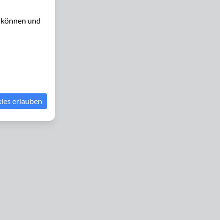
u können und
kies erlauben