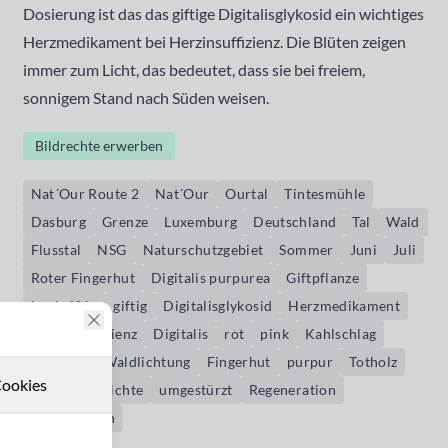
Dosierung ist das das giftige Digitalisglykosid ein wichtiges
Herzmedikament bei Herzinsuffizienz. Die Blüten zeigen
immer zum Licht, das bedeutet, dass sie bei freiem,
sonnigem Stand nach Süden weisen.
Bildrechte erwerben
Nat´Our Route 2
Nat´Our
Ourtal
Tintesmühle
Dasburg
Grenze
Luxemburg
Deutschland
Tal
Wald
Flusstal
NSG
Naturschutzgebiet
Sommer
Juni
Juli
Roter Fingerhut
Digitalis purpurea
Giftpflanze
hochgiftig
giftig
Digitalisglykosid
Herzmedikament
Herzinsuffizienz
Digitalis
rot
pink
Kahlschlag
Lichtung
Waldlichtung
Fingerhut
purpur
Totholz
ookies
Wurzeln
Fichte
umgestürzt
Regeneration
regenerieren