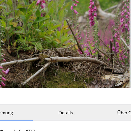
mmung
Details
Über C