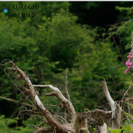
EUREGIO
Archiv
9346
Fotostories
Arc
IM BILD