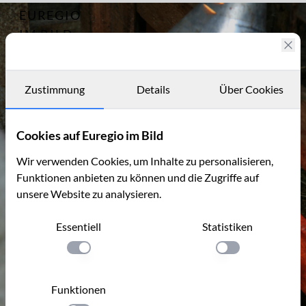
EUREGIO
Archiv
874
IM BILD
Fotostories
Archiv
Zustimmung
Details
Über Cookies
Kontakt
Cookies auf Euregio im Bild
Wir verwenden Cookies, um Inhalte zu personalisieren,
Funktionen anbieten zu können und die Zugriffe auf
unsere Website zu analysieren.
Essentiell
Statistiken
Einstellung anwenden
Einstellung anwen
Funktionen