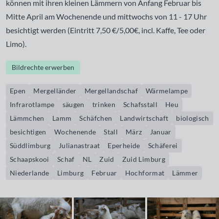
können mit ihren kleinen Lämmern von Anfang Februar bis
Mitte April am Wochenende und mittwochs von 11 - 17 Uhr
besichtigt werden (Eintritt 7,50 €/5,00€, incl. Kaffe, Tee oder
Limo).
Bildrechte erwerben
Epen
Mergelländer
Mergellandschaf
Wärmelampe
Infrarotlampe
säugen
trinken
Schafsstall
Heu
Lämmchen
Lamm
Schäfchen
Landwirtschaft
biologisch
besichtigen
Wochenende
Stall
März
Januar
Süddlimburg
Julianastraat
Eperheide
Schäferei
Schaapskooi
Schaf
NL
Zuid
Zuid Limburg
Niederlande
Limburg
Februar
Hochformat
Lämmer