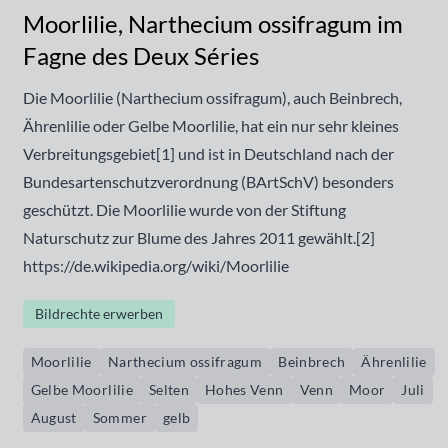
Moorlilie, Narthecium ossifragum im
Fagne des Deux Séries
Die Moorlilie (Narthecium ossifragum), auch Beinbrech,
Ährenlilie oder Gelbe Moorlilie, hat ein nur sehr kleines
Verbreitungsgebiet[1] und ist in Deutschland nach der
Bundesartenschutzverordnung (BArtSchV) besonders
geschützt. Die Moorlilie wurde von der Stiftung
Naturschutz zur Blume des Jahres 2011 gewählt.[2]
https://de.wikipedia.org/wiki/Moorlilie
Bildrechte erwerben
Moorlilie
Narthecium ossifragum
Beinbrech
Ährenlilie
Gelbe Moorlilie
Selten
Hohes Venn
Venn
Moor
Juli
August
Sommer
gelb