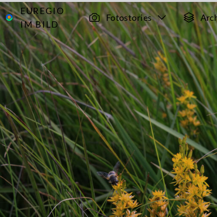
EUREGIO
Archiv
13631
Fotostories
Arc
IM BILD