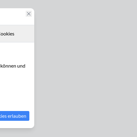
ookies
u können und
kies erlauben