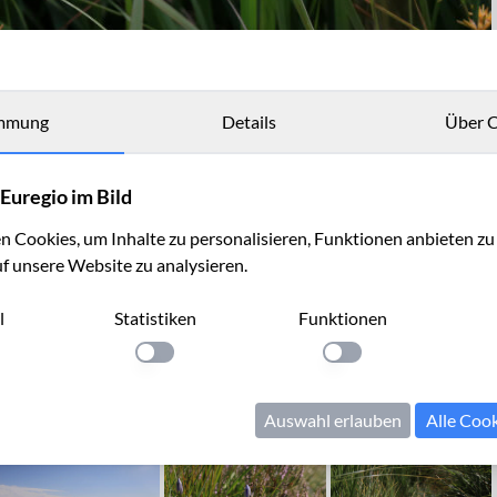
mmung
Details
Über C
Euregio im Bild
 Cookies, um Inhalte zu personalisieren, Funktionen anbieten z
uf unsere Website zu analysieren.
l
Statistiken
Funktionen
llung anwenden
Einstellung anwenden
Einstellung anwenden
Auswahl erlauben
Alle Coo