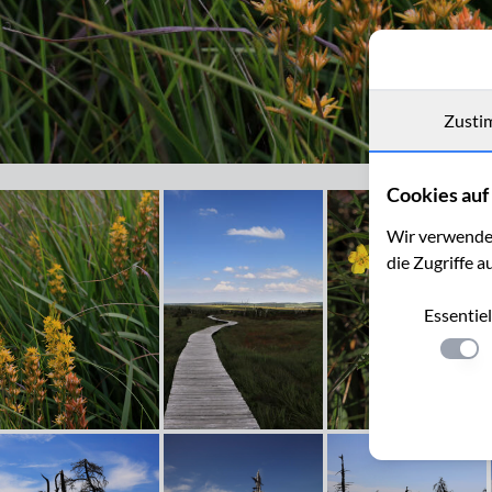
Zusti
Moorlilie, Narthecium ossifragum im Fagne des Deux Séries
Cookies auf 
Wir verwenden
die Zugriffe a
Essentiel
Einste