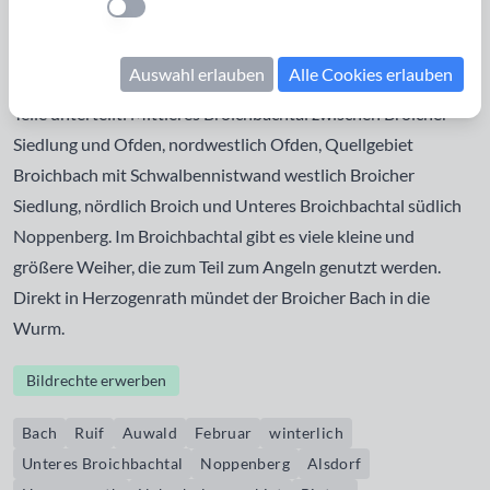
Einstellung anwenden
Herzogenrath und Alsdorf-Blumenrath. Typisch für den
renaturierten Talbereich ist der Erlenbruchwald und Biotope
Auswahl erlauben
Alle Cookies erlauben
in den Auen Das Naturschutzgebiet Broichbachtal ist in vier
Teile unterteilt: Mittleres Broichbachtal zwischen Broicher
Siedlung und Ofden, nordwestlich Ofden, Quellgebiet
Broichbach mit Schwalbennistwand westlich Broicher
Siedlung, nördlich Broich und Unteres Broichbachtal südlich
Noppenberg. Im Broichbachtal gibt es viele kleine und
größere Weiher, die zum Teil zum Angeln genutzt werden.
Direkt in Herzogenrath mündet der Broicher Bach in die
Wurm.
Bildrechte erwerben
Bach
Ruif
Auwald
Februar
winterlich
Unteres Broichbachtal
Noppenberg
Alsdorf