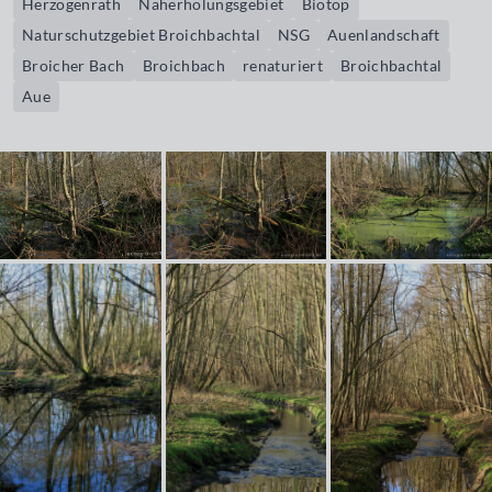
Herzogenrath
Naherholungsgebiet
Biotop
Naturschutzgebiet Broichbachtal
NSG
Auenlandschaft
Broicher Bach
Broichbach
renaturiert
Broichbachtal
Aue