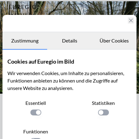
EUREGIO
Archiv
7446
IM BILD
Fotostories
Archiv
Zustimmung
Details
Über Cookies
Kontakt
Cookies auf Euregio im Bild
Wir verwenden Cookies, um Inhalte zu personalisieren,
Funktionen anbieten zu können und die Zugriffe auf
unsere Website zu analysieren.
NSG Unteres Broichbachtal südlich von Noppenberg
Essentiell
Statistiken
NSG Unteres Broichbachtal südlich von
Noppenberg
Einstellung anwenden
Einstellung anwen
Das Naherholungsgebiet Broichbachtal mit dem
Funktionen
Naturschutzgebiet Broichbachtal liegt zwischen