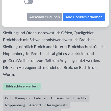
Einstellung anwenden
Herzogenrath und Alsdorf-Blumenrath. Typisch für den
renaturierten Talbereich ist der Erlenbruchwald und Biotope
Auswahl erlauben
Alle Cookies erlauben
in den Auen Das Naturschutzgebiet Broichbachtal ist in vier
Teile unterteilt: Mittleres Broichbachtal zwischen Broicher
Siedlung und Ofden, nordwestlich Ofden, Quellgebiet
Broichbach mit Schwalbennistwand westlich Broicher
Siedlung, nördlich Broich und Unteres Broichbachtal südlich
Noppenberg. Im Broichbachtal gibt es viele kleine und
größere Weiher, die zum Teil zum Angeln genutzt werden.
Direkt in Herzogenrath mündet der Broicher Bach in die
Wurm.
Bildrechte erwerben
Pilz
Baumpilz
Februar
Unteres Broichbachtal
Noppenberg
Alsdorf
Herzogenrath