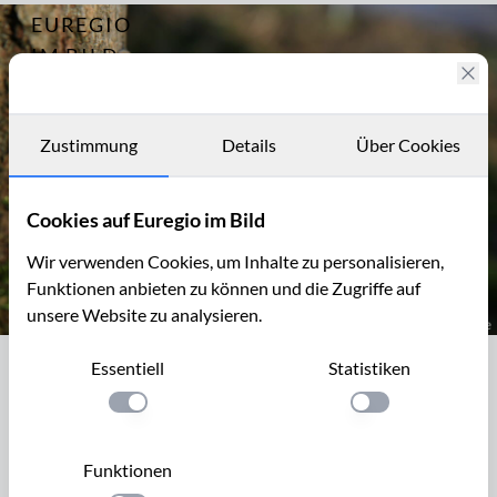
EUREGIO
Archiv
7441
IM BILD
Fotostories
Archiv
Zustimmung
Details
Über Cookies
Kontakt
Cookies auf Euregio im Bild
Wir verwenden Cookies, um Inhalte zu personalisieren,
Funktionen anbieten zu können und die Zugriffe auf
unsere Website zu analysieren.
Baumpilz im Broichbachtal südlich von Noppenberg
Essentiell
Statistiken
Baumpilz im Broichbachtal südlich von
Noppenberg
Einstellung anwenden
Einstellung anwen
Das Naherholungsgebiet Broichbachtal mit dem
Funktionen
Naturschutzgebiet Broichbachtal liegt zwischen