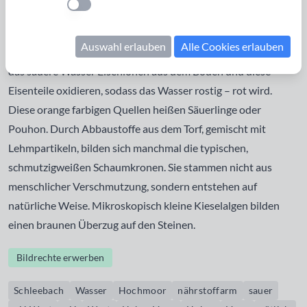
Einstellung anwenden
hier 1.600mm pro Jahr - doppelt so viel, wie z.B. in Aachen.
Häufig sieht man im Venn rötliches Wasser, da in ihm
Auswahl erlauben
Alle Cookies erlauben
Huminsäuren (organische Stoffe) gelöst sind. Außerdem löst
das sauere Wasser
Eisenionen
aus dem Boden und diese
Eisenteile oxidieren, sodass das Wasser rostig – rot wird.
Diese orange farbigen Quellen heißen Säuerlinge oder
Pouhon. Durch Abbaustoffe aus dem Torf, gemischt mit
Lehmpartikeln, bilden sich manchmal die typischen,
schmutzigweißen Schaumkronen. Sie stammen nicht aus
menschlicher Verschmutzung, sondern entstehen auf
natürliche Weise. Mikroskopisch kleine Kieselalgen bilden
einen braunen Überzug auf den Steinen.
Bildrechte erwerben
Schleebach
Wasser
Hochmoor
nährstoffarm
sauer