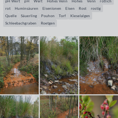
pH Wert
pH
Wert
Hohes Venn
Hohes
Venn
rötlich
rot
Huminsäuren
Eisenionen
Eisen
Rost
rostig
Quelle
Säuerling
Pouhon
Torf
Kieselalgen
Schleebachgraben
Roetgen