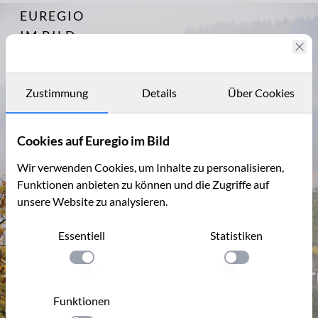
EUREGIO
Archiv
7315
IM BILD
Fotostories
Archiv
Zustimmung
Details
Über Cookies
Kontakt
Cookies auf Euregio im Bild
Wir verwenden Cookies, um Inhalte zu personalisieren,
Funktionen anbieten zu können und die Zugriffe auf
unsere Website zu analysieren.
Essentiell
Statistiken
Einstellung anwenden
Einstellung anwen
Funktionen