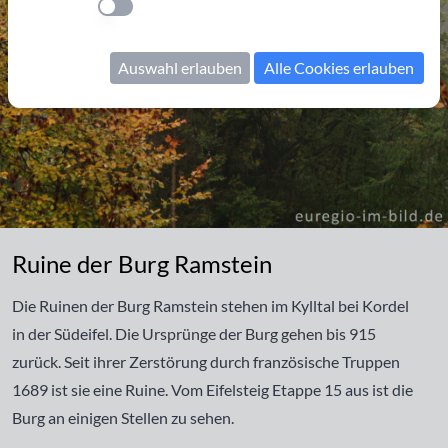
Einstellung anwenden
Auswahl erlauben
Alle Cookies erlauben
Ruine der Burg Ramstein
Ruine der Burg Ramstein
Die Ruinen der Burg Ramstein stehen im Kylltal bei Kordel
in der Südeifel. Die Ursprünge der Burg gehen bis 915
zurück. Seit ihrer Zerstörung durch französische Truppen
1689 ist sie eine Ruine. Vom Eifelsteig Etappe 15 aus ist die
Burg an einigen Stellen zu sehen.