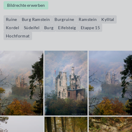
Bildrechte erwerben
Ruine
Burg Ramstein
Burgruine
Ramstein
Kylltal
Kordel
Südeifel
Burg
Eifelsteig
Etappe 15
Hochformat