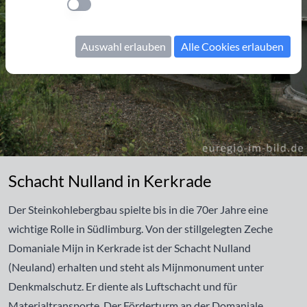
Einstellung anwenden
Auswahl erlauben
Alle Cookies erlauben
Schacht Nulland in Kerkrade
Schacht Nulland in Kerkrade
Der Steinkohlebergbau spielte bis in die 70er Jahre eine
wichtige Rolle in Südlimburg. Von der stillgelegten Zeche
Domaniale Mijn in
Kerkrade
ist der Schacht Nulland
(Neuland) erhalten und steht als Mijnmonument unter
Denkmalschutz. Er diente als Luftschacht und für
Materialtransporte. Der Förderturm an der Domaniale