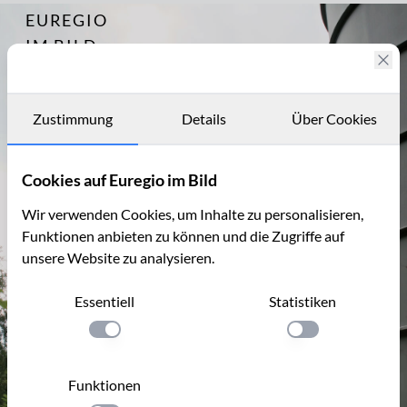
EUREGIO
Archiv
3398
IM BILD
Fotostories
Archiv
Zustimmung
Details
Über Cookies
Kontakt
Cookies auf Euregio im Bild
Wir verwenden Cookies, um Inhalte zu personalisieren,
Funktionen anbieten zu können und die Zugriffe auf
unsere Website zu analysieren.
Essentiell
Statistiken
Einstellung anwenden
Einstellung anwen
Funktionen