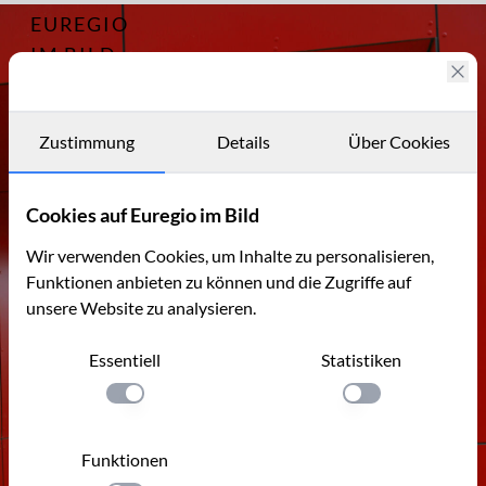
EUREGIO
Archiv
6203
IM BILD
CAP - der
Carl-
Fotostories
Alexander-
Park bei
Archiv
Zustimmung
Details
Über Cookies
Baesweiler
Kontakt
Cookies auf Euregio im Bild
Wir verwenden Cookies, um Inhalte zu personalisieren,
Funktionen anbieten zu können und die Zugriffe auf
unsere Website zu analysieren.
Essentiell
Statistiken
Einstellung anwenden
Einstellung anwen
Funktionen