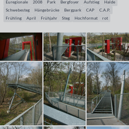
Euregionale
2008
Park
Bergfoyer
Aufstieg
Halde
Schwebesteg
Hängebrücke
Bergpark
CAP
C.A.P.
Frühling
April
Frühjahr
Steg
Hochformat
rot