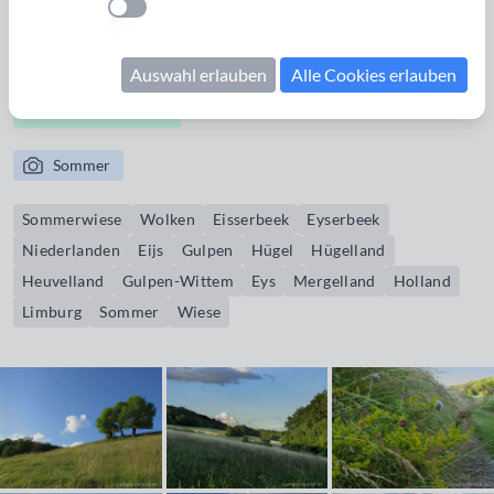
Einstellung anwenden
Rand des hügeligen Mergellands am Eyserbeek (Eisserbeek),
der bei Gulpen in die Geul mündet.
Auswahl erlauben
Alle Cookies erlauben
Bildrechte erwerben
Sommer
Sommerwiese
Wolken
Eisserbeek
Eyserbeek
Niederlanden
Eijs
Gulpen
Hügel
Hügelland
Heuvelland
Gulpen-Wittem
Eys
Mergelland
Holland
Limburg
Sommer
Wiese