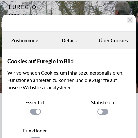
EUREGIO
Archiv
10205
IM BILD
Fotostories
Archiv
Zustimmung
Details
Über Cookies
Kontakt
Cookies auf Euregio im Bild
Wir verwenden Cookies, um Inhalte zu personalisieren,
Funktionen anbieten zu können und die Zugriffe auf
unsere Website zu analysieren.
St. Sebastianusbruderschaft in Alt-Merkstein, Kranzniederlegun
Essentiell
Statistiken
St. Sebastianusbruderschaft in Alt-
Merkstein, Kranzniederlegung am
Einstellung anwenden
Einstellung anwen
Sonntag
Funktionen
Das Patronatsfest der St. Sebastianus-