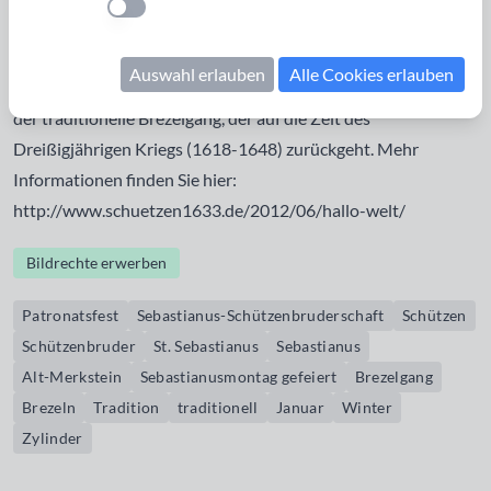
Einstellung anwenden
Schützenbruderschaft in Alt-Merkstein wird am
Sebastianusmontag gefeiert, der entweder kurz vor oder
Auswahl erlauben
Alle Cookies erlauben
nach dem 20. Januar liegt. Das Besondere an dieser Feier ist
der traditionelle Brezelgang, der auf die Zeit des
Dreißigjährigen Kriegs (1618-1648) zurückgeht. Mehr
Informationen finden Sie hier:
http://www.schuetzen1633.de/2012/06/hallo-welt/
Bildrechte erwerben
Patronatsfest
Sebastianus-Schützenbruderschaft
Schützen
Schützenbruder
St. Sebastianus
Sebastianus
Alt-Merkstein
Sebastianusmontag gefeiert
Brezelgang
Brezeln
Tradition
traditionell
Januar
Winter
Zylinder