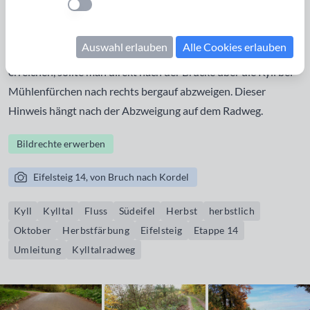
Einstellung anwenden
Radweg von Mühlenfürchen nach Kordel, der seit 2009
anstelle des ursprünglichen Eifelsteigs ausgewiesen wird.
Auswahl erlauben
Alle Cookies erlauben
Um den ursprünglichen Weg, einen schönen Höhenweg, zu
erreichen, sollte man direkt nach der Brücke über die Kyll bei
Mühlenfürchen nach rechts bergauf abzweigen. Dieser
Hinweis hängt nach der Abzweigung auf dem Radweg.
Bildrechte erwerben
Eifelsteig 14, von Bruch nach Kordel
Kyll
Kylltal
Fluss
Südeifel
Herbst
herbstlich
Oktober
Herbstfärbung
Eifelsteig
Etappe 14
Umleitung
Kylltalradweg