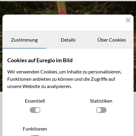
EUREGIO
Archiv
7266
IM BILD
Eifelsteig
14, von
Fotostories
Bruch
nach
Archiv
Zustimmung
Details
Über Cookies
Kordel
Kontakt
Cookies auf Euregio im Bild
Wir verwenden Cookies, um Inhalte zu personalisieren,
Funktionen anbieten zu können und die Zugriffe auf
unsere Website zu analysieren.
Umleitung des Eifelsteigs bei Mühlenflürchen über den Kylltalra
Essentiell
Statistiken
Umleitung des Eifelsteigs bei
Mühlenflürchen über den Kylltalradweg
Einstellung anwenden
Einstellung anwen
Mit 142km ist die Kyll der längste Fluss der Eifel. Der Fluss
Funktionen
mündet bei Ehrang in die Mosel. Entlang der Kyll führt ein