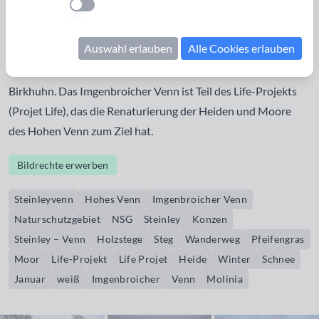
Einstellung anwenden
Eupen die Wesertalsperre, ein Trinkwasserreservoir, speist.
Holzstege schützen die urtümliche aber auch empfindliche
Auswahl erlauben
Alle Cookies erlauben
Landschaft. Im Steinley – Venn, ebenso wie z.B. im
Kutenhart –Venn, lebt hier das seltene und scheue
Birkhuhn. Das Imgenbroicher Venn ist Teil des Life-Projekts
(Projet Life), das die Renaturierung der Heiden und Moore
des Hohen Venn zum Ziel hat.
Bildrechte erwerben
Steinleyvenn
Hohes Venn
Imgenbroicher Venn
Naturschutzgebiet
NSG
Steinley
Konzen
Steinley – Venn
Holzstege
Steg
Wanderweg
Pfeifengras
Moor
Life-Projekt
Life Projet
Heide
Winter
Schnee
Januar
weiß
Imgenbroicher
Venn
Molinia