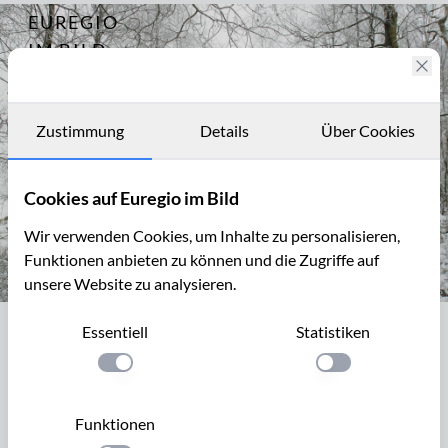
EUREGIO
Archiv
4228
IM BILD
Fotostories
Archiv
Zustimmung
Details
Über Cookies
Kontakt
Cookies auf Euregio im Bild
Wir verwenden Cookies, um Inhalte zu personalisieren,
Funktionen anbieten zu können und die Zugriffe auf
unsere Website zu analysieren.
Wäldchen im Imgenbroicher Venn
Essentiell
Statistiken
Wäldchen im Imgenbroicher Venn
Einstellung anwenden
Einstellung anwen
Das Imgenbroicher Venn liegt südlich von Roetgen in
Belgien. In diesem Moorgebiet entspringen zahlreiche
Funktionen
Rinnsale, die sich zur Weser ( Vesdre ) vereinigen, die bei