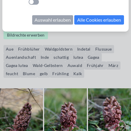
Einstellung anwenden
schattige Standorte und blüht als eine der ersten Pflanzen in
Frühling. Aufnahmeort: Indetal zwischen Niederforstbach
Auswahl erlauben
Alle Cookies erlauben
und Krauthausen
Bildrechte erwerben
Aue
Frühblüher
Waldgoldstern
Indetal
Flussaue
Auenlandschaft
Inde
schattig
lutea
Gagea
Gagea lutea
Wald-Gelbstern
Auwald
Frühjahr
März
feucht
Blume
gelb
Frühling
Kalk