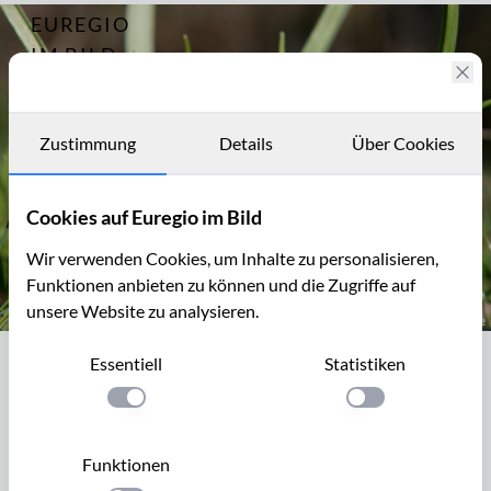
EUREGIO
Archiv
2011
IM BILD
Fotostories
Archiv
Zustimmung
Details
Über Cookies
Kontakt
Cookies auf Euregio im Bild
Wir verwenden Cookies, um Inhalte zu personalisieren,
Funktionen anbieten zu können und die Zugriffe auf
unsere Website zu analysieren.
Wald-Gelbstern, Gagea lutea
Essentiell
Statistiken
Wald-Gelbstern, Gagea lutea
Einstellung anwenden
Einstellung anwen
Der Wald-Gelbstern (Gagea lutea), auch Waldgoldstern
genannt, wächst auf feuchten, nährstoffreichen Böden,
Funktionen
besonders über Kalk. Der Waldgoldstern bevorzugt