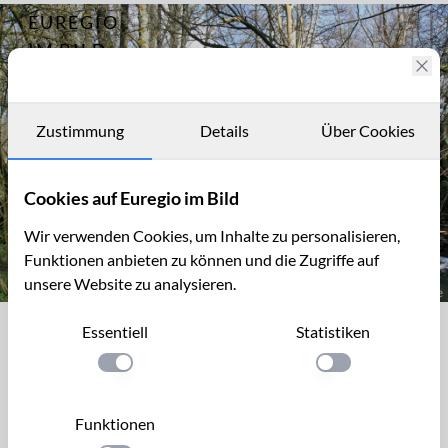
EUREGIO
Archiv
2012
IM BILD
Fotostories
Archiv
Zustimmung
Details
Über Cookies
Kontakt
Cookies auf Euregio im Bild
Wir verwenden Cookies, um Inhalte zu personalisieren,
Funktionen anbieten zu können und die Zugriffe auf
unsere Website zu analysieren.
Inde zwischen Niederforstbach und Krauthausen
Essentiell
Statistiken
Inde zwischen Niederforstbach und
Krauthausen
Einstellung anwenden
Einstellung anwen
Nördlich des Klauserwäldchens mäandert die Inde durch
Funktionen
landwirtschaftlich genutzte Wiesenflächen und kleine