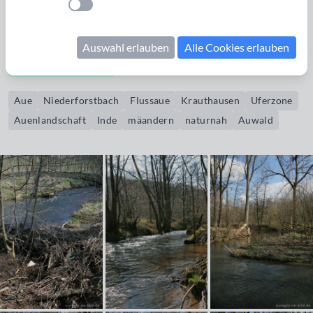
Einstellung anwenden
Auwälder und fließt weiter nach Norden in Richtung
Stolberg.
Auswahl erlauben
Alle Cookies erlauben
Bildrechte erwerben
Aue
Niederforstbach
Flussaue
Krauthausen
Uferzone
Auenlandschaft
Inde
mäandern
naturnah
Auwald