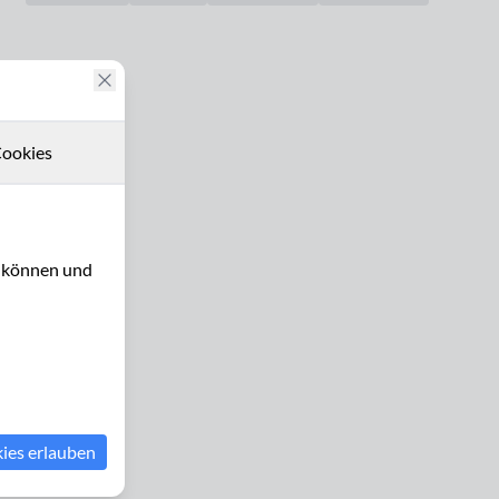
ookies
u können und
kies erlauben