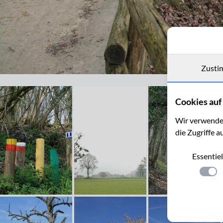
Zusti
Wanderweg im Naturpark Ingendael, Geultal bei Valkenburg
Cookies auf 
Wir verwenden
die Zugriffe a
Essentiel
Einste