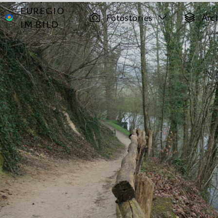
EUREGIO
Archiv
2843
Fotostories
Arc
IM BILD
Wanderwege
im Göhltal