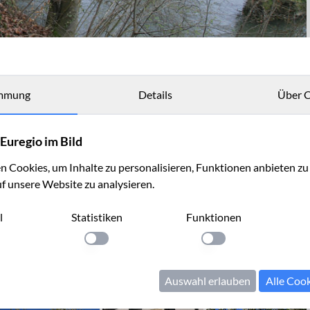
mmung
Details
Über C
Euregio im Bild
 Cookies, um Inhalte zu personalisieren, Funktionen anbieten z
uf unsere Website zu analysieren.
l
Statistiken
Funktionen
llung anwenden
Einstellung anwenden
Einstellung anwenden
Auswahl erlauben
Alle Coo