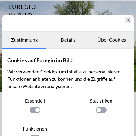
EUREGIO
Archiv
3255
IM BILD
Fotostories
Archiv
Zustimmung
Details
Über Cookies
Kontakt
Cookies auf Euregio im Bild
Wir verwenden Cookies, um Inhalte zu personalisieren,
Funktionen anbieten zu können und die Zugriffe auf
unsere Website zu analysieren.
Weißen Weg zwischen Wilsberg und Ürsfeld, Blick auf Wilsberg (
Essentiell
Statistiken
Weißen Weg zwischen Wilsberg und
Ürsfeld, Blick auf Wilsberg (Kohlscheid)
Einstellung anwenden
Einstellung anwen
Der Weiße Weg entstand als wesentliches Element des
Funktionen
„Pferdelandparks“ im Rahmen der Euregionale 2008. Er