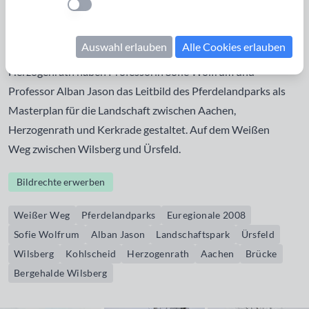
Einstellung anwenden
beginnt am Lousberg und führt in Schleifen nach Norden bis
Nullander Berg in Kerkrade. Die Strecke beträgt insgesamt
Auswahl erlauben
Alle Cookies erlauben
ungefähr 30 Kilometer. Im Auftrag der Städte Aachen und
Herzogenrath haben Professorin Sofie Wolfrum und
Professor Alban Jason das Leitbild des Pferdelandparks als
Masterplan für die Landschaft zwischen Aachen,
Herzogenrath und Kerkrade gestaltet. Auf dem Weißen
Weg zwischen Wilsberg und Ürsfeld.
Bildrechte erwerben
Weißer Weg
Pferdelandparks
Euregionale 2008
Sofie Wolfrum
Alban Jason
Landschaftspark
Ürsfeld
Wilsberg
Kohlscheid
Herzogenrath
Aachen
Brücke
Bergehalde Wilsberg