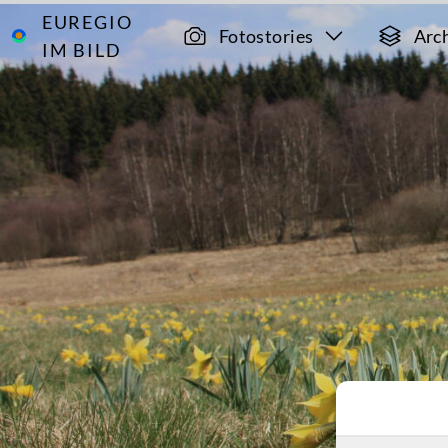
EUREGIO
Archiv
8449
Fotostories
Arc
IM BILD