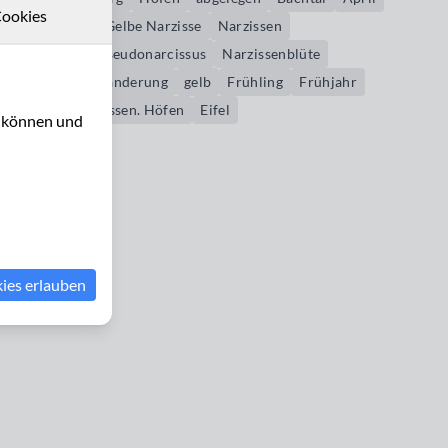
ookies
Blütezeit
Gelbe Narzisse
Narzissen
Narcissus pseudonarcissus
Narzissenblüte
Narzissenwanderung
gelb
Frühling
Frühjahr
Wilde Narzissen. Höfen
Eifel
u können und
kies erlauben