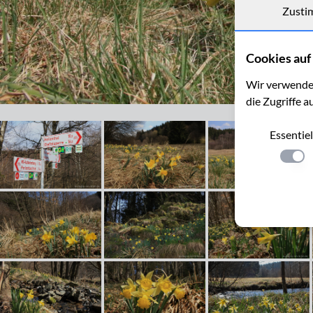
Zusti
Cookies auf 
Wir verwenden
die Zugriffe a
Wilde Narzissen im Fuhrtsbachtal in der Eifel
Essentiel
Einste