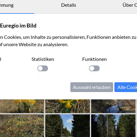
mmung
Details
Über C
Euregio im Bild
 Cookies, um Inhalte zu personalisieren, Funktionen anbieten z
uf unsere Website zu analysieren.
l
Statistiken
Funktionen
llung anwenden
Einstellung anwenden
Einstellung anwenden
Auswahl erlauben
Alle Coo