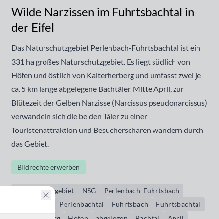
Wilde Narzissen im Fuhrtsbachtal in
der Eifel
Das Naturschutzgebiet Perlenbach-Fuhrtsbachtal ist ein
331 ha großes Naturschutzgebiet. Es liegt südlich von
Höfen und östlich von Kalterherberg und umfasst zwei je
ca. 5 km lange abgelegene Bachtäler. Mitte April, zur
Blütezeit der Gelben Narzisse (Narcissus pseudonarcissus)
verwandeln sich die beiden Täler zu einer
Touristenattraktion und Besucherscharen wandern durch
das Gebiet.
Bildrechte erwerben
Naturschutzgebiet
NSG
Perlenbach-Fuhrtsbach
Perlenbach
Perlenbachtal
Fuhrtsbach
Fuhrtsbachtal
Kalterherberg
Höfen
abgelegen
Bachtal
April