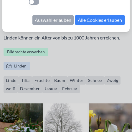
Einstellung anwenden
kleinere Blätter, als die Sommerlinde. Durch natürliche
Kreuzung entstand die
Holländische Linde
, Tilia x vulgaris
Auswahl erlauben
Alle Cookies erlauben
Hayne, bzw. Tilia x europaea L.. Auch die Früchte der
Winterlinde sind deutlich kleiner, als die der Sommerlinde.
Linden können ein Alter von bis zu 1000 Jahren erreichen.
Bildrechte erwerben
Linden
Linde
Tilia
Früchte
Baum
Winter
Schnee
Zweig
weiß
Dezember
Januar
Februar