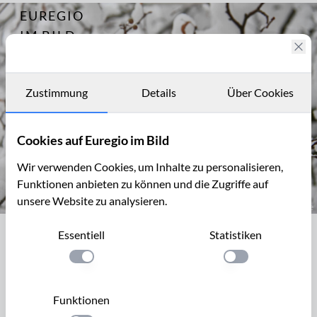
EUREGIO
Archiv
5357
IM BILD
Linden
Fotostories
Archiv
Zustimmung
Details
Über Cookies
Kontakt
Cookies auf Euregio im Bild
Wir verwenden Cookies, um Inhalte zu personalisieren,
Funktionen anbieten zu können und die Zugriffe auf
unsere Website zu analysieren.
Winterliche Linde, Tilia
Essentiell
Statistiken
Winterliche Linde, Tilia
Einstellung anwenden
Einstellung anwen
Bei uns in der Natur gibt es zwei Lindenarten: die
Sommerlinde, Tilia platyphyllos Scopoli, und die
Funktionen
Winterlinde, Tilia cordata L.. Die Winterlinde hat deutlich