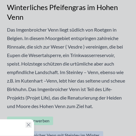
Winterliches Pfeifengras im Hohen
Venn
Das Imgenbroicher Venn liegt südlich von Roetgen in
Belgien. In diesem Moorgebiet entspringen zahlreiche
Rinnsale, die sich zur Weser ( Vesdre ) vereinigen, die bei
Eupen die Wesertalsperre, ein Trinkwasserreservoir,
speist. Holzstege schützen die urtümliche aber auch
empfindliche Landschaft. Im Steinley – Venn, ebenso wie
z.B. im Kutenhart –Venn, lebt hier das seltene und scheue
Birkhuhn. Das Imgenbroicher Venn ist Teil des Life-
Projekts (Projet Life), das die Renaturierung der Heiden
und Moore des Hohen Venn zum Ziel hat.
Bildrechte erwerben
Imgenbroicher Venn mit Steinley im Winter