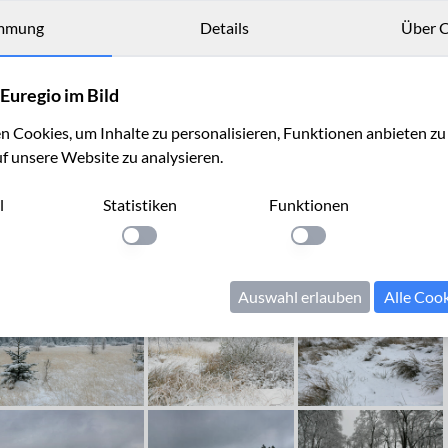
mmung
Details
Über C
Euregio im Bild
 Cookies, um Inhalte zu personalisieren, Funktionen anbieten z
uf unsere Website zu analysieren.
l
Statistiken
Funktionen
llung anwenden
Einstellung anwenden
Einstellung anwenden
Auswahl erlauben
Alle Coo