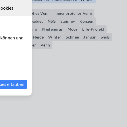
ookies
Molinia
Hohes Venn
Imgenbroicher Venn
Naturschutzgebiet
NSG
Steinley
Konzen
Steinley – Venn
Pfeifengras
Moor
Life-Projekt
Life Projet
Heide
Winter
Schnee
Januar
weiß
u können und
Imgenbroicher
Venn
kies erlauben