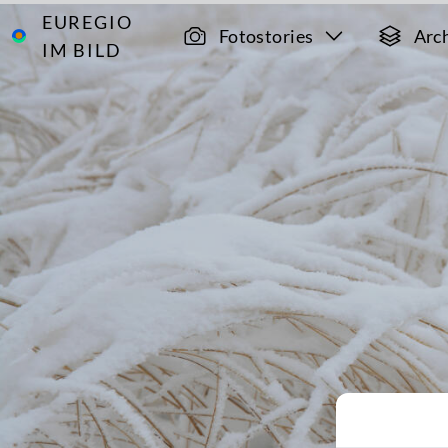
EUREGIO
Archiv
4201
Fotostories
Arc
IM BILD
Imgenbroicher
Venn mit
Steinley im
Winter