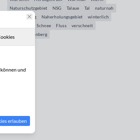
Naturschutzgebiet
NSG
Talaue
Tal
naturnah
Naherholung
Naherholungsgebiet
winterlich
Klinkheide
Schnee
Fluss
verschneit
Niederbardenberg
ookies
u können und
kies erlauben