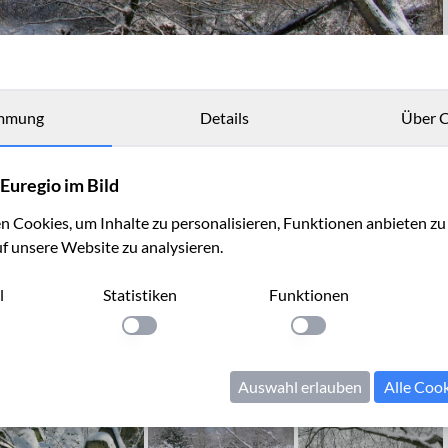
mmung
Details
Über C
Euregio im Bild
 Cookies, um Inhalte zu personalisieren, Funktionen anbieten z
uf unsere Website zu analysieren.
l
Statistiken
Funktionen
llung anwenden
Einstellung anwenden
Einstellung anwenden
Auswahl erlauben
Alle Coo