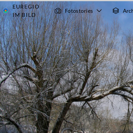
EUREGIO
Archiv
3528
Fotostories
Arc
IM BILD