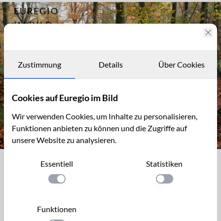
EUREGIO
Archiv
1500
IM BILD
Fotostories
Archiv
Zustimmung
Details
Über Cookies
Kontakt
Cookies auf Euregio im Bild
Wir verwenden Cookies, um Inhalte zu personalisieren,
Funktionen anbieten zu können und die Zugriffe auf
unsere Website zu analysieren.
Zyklopensteine im Aachener Wald
Essentiell
Statistiken
Zyklopensteine im Aachener Wald
Einstellung anwenden
Einstellung anwen
Südlich von Aachen, beim deutsch-belgischen
Grenzübergang Köpfchen (Eupener Straße) weist auf der
Funktionen
belgischen Seite ein Holzschild nach links zu den