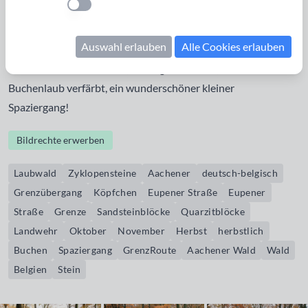
Einstellung anwenden
nahegelegenen Zyklopensteinen. Etwa 50 Sandstein- und
Quarzitblöcke unterschiedlicher Größe liegen auf dem etwa
Auswahl erlauben
Alle Cookies erlauben
einen Hektar großen Gebiet bei der Aachener Landwehr.
Besonders Ende Oktober, Anfang November, wenn sich das
Buchenlaub verfärbt, ein wunderschöner kleiner
Spaziergang!
Bildrechte erwerben
Laubwald
Zyklopensteine
Aachener
deutsch-belgisch
Grenzübergang
Köpfchen
Eupener Straße
Eupener
Straße
Grenze
Sandsteinblöcke
Quarzitblöcke
Landwehr
Oktober
November
Herbst
herbstlich
Buchen
Spaziergang
GrenzRoute
Aachener Wald
Wald
Belgien
Stein