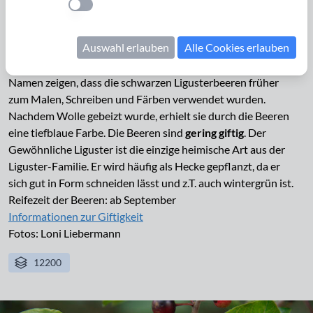
Einstellung anwenden
Ligustrum vulgare
Auswahl erlauben
Alle Cookies erlauben
Der
Gewöhnliche Liguster
(Ligustrum vulgare) wird auch
Tintenbeerstrauch oder Tintenbeertraube genannt. Die
Namen zeigen, dass die schwarzen Ligusterbeeren früher
zum Malen, Schreiben und Färben verwendet wurden.
Nachdem Wolle gebeizt wurde, erhielt sie durch die Beeren
eine tiefblaue Farbe. Die Beeren sind
gering giftig
. Der
Gewöhnliche Liguster ist die einzige heimische Art aus der
Liguster-Familie. Er wird häufig als Hecke gepflanzt, da er
sich gut in Form schneiden lässt und z.T. auch wintergrün ist.
Reifezeit der Beeren: ab September
Informationen zur Giftigkeit
Fotos: Loni Liebermann
12200