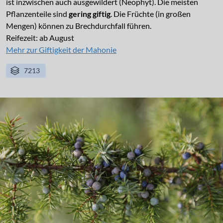
ist inzwischen auch ausgewildert (Neophyt). Die meisten
Pflanzenteile sind
gering giftig
. Die Früchte (in großen
Mengen) können zu Brechdurchfall führen.
Reifezeit: ab August
Mehr zur Giftigkeit der Mahonie
7213