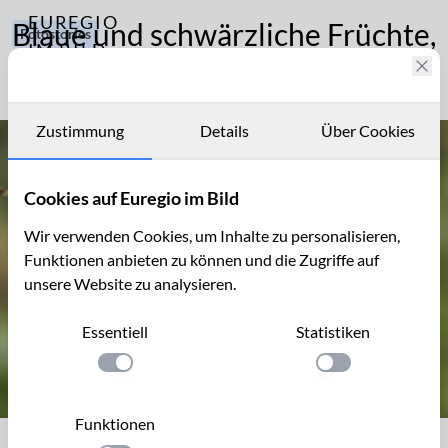
EUREGIO
Blaue und schwärzliche Früchte,
Fotostories
IM BILD
Büsche und Bäume ab 1 m
286
Fotostories
Pflanzen
und
Archiv
Tiere
Zustimmung
Details
Über Cookies
Kontakt
Cookies auf Euregio im Bild
Wir verwenden Cookies, um Inhalte zu personalisieren,
Funktionen anbieten zu können und die Zugriffe auf
unsere Website zu analysieren.
Essentiell
Statistiken
Einstellung anwenden
Einstellung anwen
Funktionen
Früchte des Gewöhnlichen Ligusters,