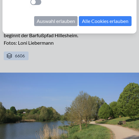
Einstellung anwenden
Barfußpfads
Südwestlich von liegt der Hillesheimer See mit
Auswahl erlauben
Alle Cookies erlauben
dem Naherholungsgebiet
Bolsdorfer Tälchen
. Bei dem See
beginnt der Barfußpfad Hillesheim.
Fotos: Loni Liebermann
6606