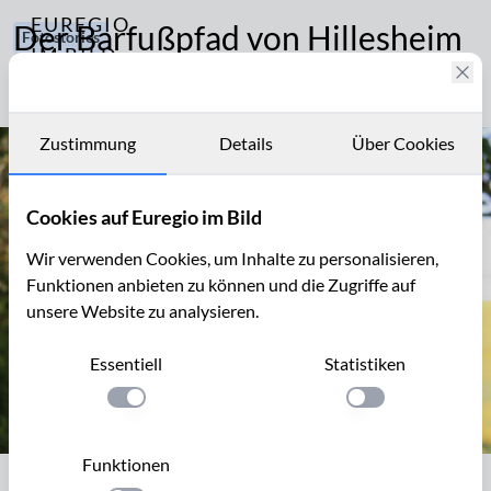
EUREGIO
Der Barfußpfad von Hillesheim
Fotostories
IM BILD
226
Ein insgesamt 1,5 km langer Pfad.
Fotostories
Sport
und
Archiv
Freizeit
Zustimmung
Details
Über Cookies
Familie
Kontakt
und
Cookies auf Euregio im Bild
Kinder
Wir verwenden Cookies, um Inhalte zu personalisieren,
Funktionen anbieten zu können und die Zugriffe auf
unsere Website zu analysieren.
Essentiell
Statistiken
Einstellung anwenden
Einstellung anwen
Funktionen
Wegmarkierung des Hillesheimer