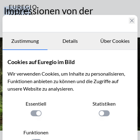
EUREGIO
Impressionen von der
Fotostories
IM BILD
Grenzkunstroute 2011 (02)
149
Fotostories
Landschaft
und Kunst
Archiv
Zustimmung
Details
Über Cookies
Kontakt
Cookies auf Euregio im Bild
Wir verwenden Cookies, um Inhalte zu personalisieren,
Funktionen anbieten zu können und die Zugriffe auf
unsere Website zu analysieren.
Essentiell
Statistiken
Einstellung anwenden
Einstellung anwen
Funktionen
Cloé Coomanns: "wings of torment",