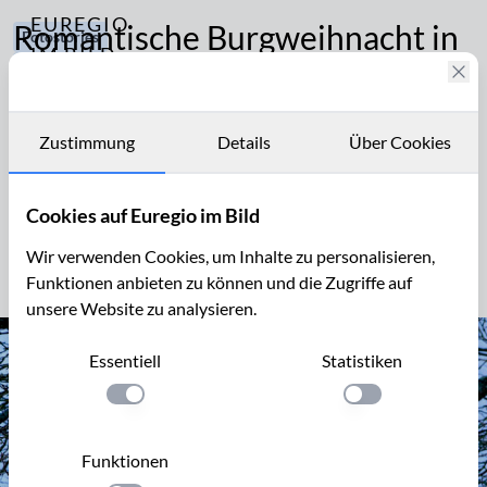
EUREGIO
Romantische Burgweihnacht in
Fotostories
IM BILD
der Eifel
343
Fotostories
Feste
und
Glücklicherweise gibt es ein Rezept gegen winterliche
Archiv
Märkte
Zustimmung
Details
Über Cookies
Kälte und Finsternis, ein Mittel, das bei sorgfältiger
Jahreszeitliches
Kontakt
Auswahl und Dosierung (1x jährlich)
nebenwirkungsfrei Gefühle von großer Feierlichkeit
Cookies auf Euregio im Bild
und Gemütlichkeit erzeugt: der Besuch eines
Wir verwenden Cookies, um Inhalte zu personalisieren,
Weihnachtsmarktes!
Funktionen anbieten zu können und die Zugriffe auf
unsere Website zu analysieren.
Essentiell
Statistiken
Einstellung anwenden
Einstellung anwen
Funktionen