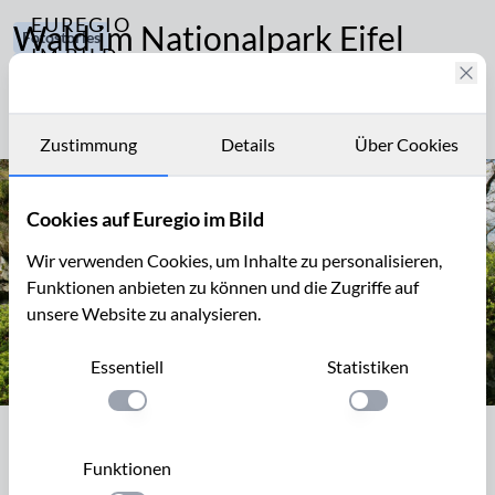
EUREGIO
Wald im Nationalpark Eifel
Fotostories
IM BILD
20
In der Eifel liegt der einzige Nationalpark
Fotostories
von Nordrhein-Westfalen
Archiv
Zustimmung
Details
Über Cookies
Kontakt
Cookies auf Euregio im Bild
Wir verwenden Cookies, um Inhalte zu personalisieren,
Funktionen anbieten zu können und die Zugriffe auf
unsere Website zu analysieren.
Essentiell
Statistiken
Einstellung anwenden
Einstellung anwen
Wald im Rurtal zwischen Rohren und
Hammer
Funktionen