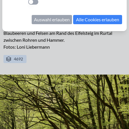
Einstellung anwenden
Der Nationalpark Eifel hat eine Größe von 110 km² und ist
der einzige Nationalpark in Nordrhein-Westfalen. Er ist Teil
des deutsch-belgischen Naturparks Hohes Venn-Eifel
Auswahl erlauben
Alle Cookies erlauben
(2.485 km²).
Blaubeeren und Felsen am Rand des Eifelsteig im Rurtal
zwischen Rohren und Hammer.
Fotos: Loni Liebermann
4692