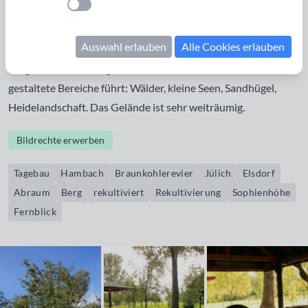
Einstellung anwenden
wird zu einem künstlichen Berg von ca 200m Höhe
aufgehäuft, der fortlaufend rekultiviert wird – der
Auswahl erlauben
Alle Cookies erlauben
Sophienhöhe. Auf der Sophienhöhe gibt es ein gut
ausgeschildertes Wegenetz, das durch unterschiedlich
gestaltete Bereiche führt: Wälder, kleine Seen, Sandhügel,
Heidelandschaft. Das Gelände ist sehr weiträumig.
Bildrechte erwerben
Tagebau
Hambach
Braunkohlerevier
Jülich
Elsdorf
Abraum
Berg
rekultiviert
Rekultivierung
Sophienhöhe
Fernblick