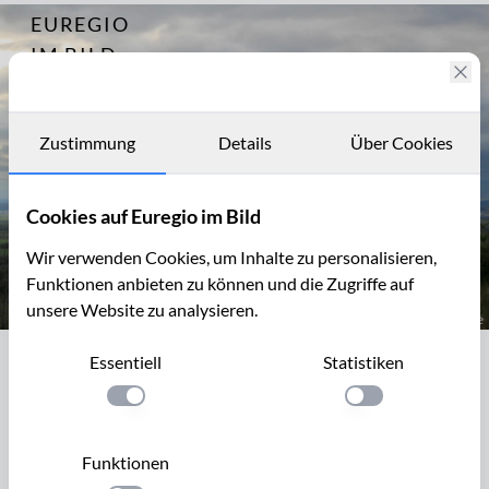
EUREGIO
Archiv
3122
IM BILD
Fotostories
Archiv
Zustimmung
Details
Über Cookies
Kontakt
Cookies auf Euregio im Bild
Wir verwenden Cookies, um Inhalte zu personalisieren,
Funktionen anbieten zu können und die Zugriffe auf
unsere Website zu analysieren.
Auf der Sophienhöhe
Essentiell
Statistiken
Auf der Sophienhöhe
Einstellung anwenden
Einstellung anwen
Der Tagebau Hambach liegt im rheinischen
Braunkohlerevier, zwischen Jülich und Elsdorf. Das Loch ist
Funktionen
zurzeit ungefähr 350m tief. Ein Teil des Abraums wurde und