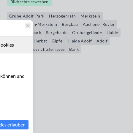
Bildrechte erwerben
Grube-Adolf-Park
Herzogenrath
Merkstein
Herzogenrath-Merkstein
Bergbau
Aachener Revier
Landschaftspark
Bergehalde
Grubengelände
Halde
herbstlich
Herbst
Gipfel
Halde Adolf
Adolf
ookies
Terrasse
Aussichtsterrasse
Bank
u können und
kies erlauben