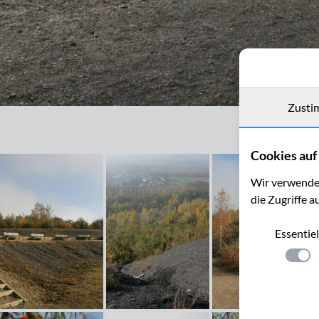
Zusti
Aussichtsterrasse auf der Bergehalde Adolf, Herzogenrat Merkste
Cookies auf 
Wir verwenden
die Zugriffe a
Essentiel
Einste