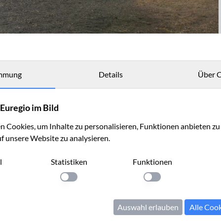
mmung
Details
Über C
in
Euregio im Bild
 Cookies, um Inhalte zu personalisieren, Funktionen anbieten z
uf unsere Website zu analysieren.
l
Statistiken
Funktionen
llung anwenden
Einstellung anwenden
Einstellung anwenden
Auswahl erlauben
Alle Coo