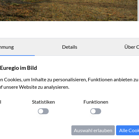
mmung
Details
Über C
in
Euregio im Bild
 Cookies, um Inhalte zu personalisieren, Funktionen anbieten z
uf unsere Website zu analysieren.
l
Statistiken
Funktionen
llung anwenden
Einstellung anwenden
Einstellung anwenden
Auswahl erlauben
Alle Coo