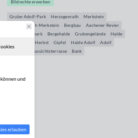
Bildrechte erwerben
Grube-Adolf-Park
Herzogenrath
Merkstein
Herzogenrath-Merkstein
Bergbau
Aachener Revier
Landschaftspark
Bergehalde
Grubengelände
Halde
herbstlich
Herbst
Gipfel
Halde Adolf
Adolf
ookies
Terrasse
Aussichtsterrasse
Bank
u können und
kies erlauben