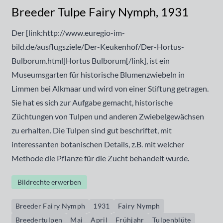
Breeder Tulpe Fairy Nymph, 1931
Der [link:http://www.euregio-im-
bild.de/ausflugsziele/Der-Keukenhof/Der-Hortus-
Bulborum.html]Hortus Bulborum[/link], ist ein
Museumsgarten für historische Blumenzwiebeln in
Limmen bei Alkmaar und wird von einer Stiftung getragen.
Sie hat es sich zur Aufgabe gemacht, historische
Züchtungen von Tulpen und anderen Zwiebelgewächsen
zu erhalten. Die Tulpen sind gut beschriftet, mit
interessanten botanischen Details, z.B. mit welcher
Methode die Pflanze für die Zucht behandelt wurde.
Bildrechte erwerben
Breeder Fairy Nymph
1931
Fairy Nymph
Breedertulpen
Mai
April
Frühjahr
Tulpenblüte