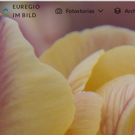
EUREGIO
Archiv
11390
Fotostories
Arc
IM BILD