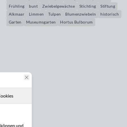
Frühling
bunt
Zwiebelgewächse
Stichting
Stiftung
Alkmaar
Limmen
Tulpen
Blumenzwiebeln
historisch
Garten
Museumsgarten
Hortus Bulborum
ookies
u können und