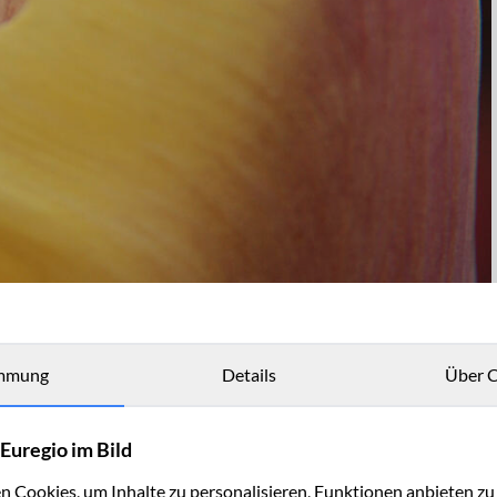
mmung
Details
Über C
Euregio im Bild
 Cookies, um Inhalte zu personalisieren, Funktionen anbieten z