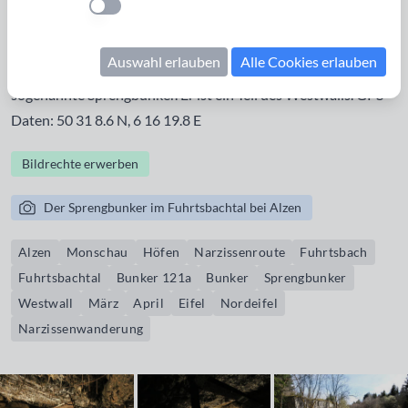
Einstellung anwenden
Parkplatz mit einem Zuweg zur Narzissenroute Perlenbach /
Fuhrtsbach. Kurz bevor dieser Zubringer auf die
Auswahl erlauben
Alle Cookies erlauben
Narzissenroute trifft, liegt linkerhand der Bunker 121a, der
sogenannte Sprengbunker. Er ist ein Teil des Westwalls. GPS
Daten: 50 31 8.6 N, 6 16 19.8 E
Bildrechte erwerben
Der Sprengbunker im Fuhrtsbachtal bei Alzen
Alzen
Monschau
Höfen
Narzissenroute
Fuhrtsbach
Fuhrtsbachtal
Bunker 121a
Bunker
Sprengbunker
Westwall
März
April
Eifel
Nordeifel
Narzissenwanderung