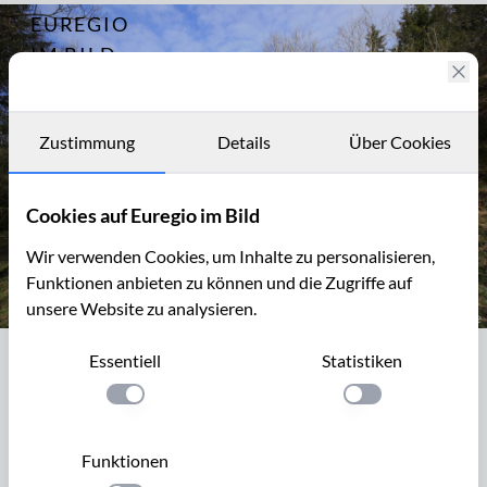
EUREGIO
Archiv
11391
IM BILD
Der
Sprengbunker
Fotostories
im
Fuhrtsbachtal
Archiv
Zustimmung
Details
Über Cookies
bei Alzen
Kontakt
Cookies auf Euregio im Bild
Wir verwenden Cookies, um Inhalte zu personalisieren,
Funktionen anbieten zu können und die Zugriffe auf
unsere Website zu analysieren.
Der Sprengbunker im Fuhrtsbachtal bei Alzen (Höfen)
Essentiell
Statistiken
Der Sprengbunker im Fuhrtsbachtal bei
Alzen (Höfen)
Einstellung anwenden
Einstellung anwen
Alzen ist ein Ortsteil von Monschau-Höfen. Ecke
Funktionen
Alzerplatzweg / Zum Brüchelchen befindet sich ein