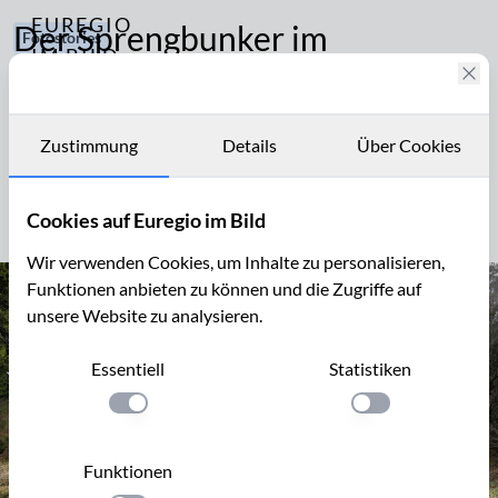
EUREGIO
Der Sprengbunker im
Fotostories
IM BILD
Fuhrtsbachtal bei Alzen
276
Fotostories
Brauchtum
und
Im 2. Weltkrieg war dieser Bunker ein Teil des
Archiv
Geschichte
Zustimmung
Details
Über Cookies
Westwalls, nach dem Krieg benutzte man ihn noch
Kontakt
lange Jahre zum Sprengen von Munition - daher der
heutige Name Sprengbunker.
Cookies auf Euregio im Bild
Wir verwenden Cookies, um Inhalte zu personalisieren,
Funktionen anbieten zu können und die Zugriffe auf
unsere Website zu analysieren.
Essentiell
Statistiken
Einstellung anwenden
Einstellung anwen
Funktionen