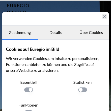
EUREGIO
Archiv
3757
IM BILD
Fotostories
Archiv
Zustimmung
Details
Über Cookies
Kontakt
Cookies auf Euregio im Bild
Wir verwenden Cookies, um Inhalte zu personalisieren,
Funktionen anbieten zu können und die Zugriffe auf
unsere Website zu analysieren.
Essentiell
Statistiken
Einstellung anwenden
Einstellung anwen
Funktionen