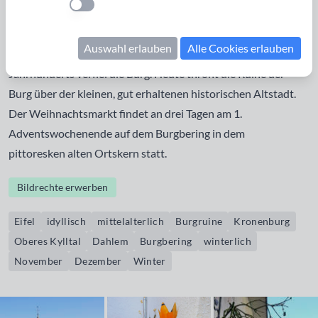
Einstellung anwenden
liegt bei der Burgruine. Im Tal wurde die Kyll zum
Kronenburger See angestaut. Kronenburg wurden erstmals
Auswahl erlauben
Alle Cookies erlauben
im Jahre 1277 urkundlich erwähnt. Ab der Mitte des 18.
Jahrhunderts verfiel die Burg. Heute thront die Ruine der
Burg über der kleinen, gut erhaltenen historischen Altstadt.
Der Weihnachtsmarkt findet an drei Tagen am 1.
Adventswochenende auf dem Burgbering in dem
pittoresken alten Ortskern statt.
Bildrechte erwerben
Eifel
idyllisch
mittelalterlich
Burgruine
Kronenburg
Oberes Kylltal
Dahlem
Burgbering
winterlich
November
Dezember
Winter