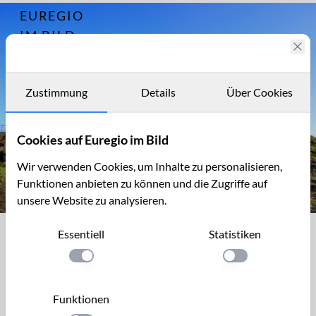
EUREGIO
Archiv
13184
IM BILD
Fotostories
Archiv
Zustimmung
Details
Über Cookies
Kontakt
Cookies auf Euregio im Bild
Wir verwenden Cookies, um Inhalte zu personalisieren,
Funktionen anbieten zu können und die Zugriffe auf
unsere Website zu analysieren.
Die Burgruine von Kronenburg bei Dahlem
Essentiell
Statistiken
Die Burgruine von Kronenburg bei
Dahlem
Einstellung anwenden
Einstellung anwen
Kronenburg liegt im Oberen Kylltal und gehört zur
Funktionen
Gemeinde Dahlem. Der idyllische, mittelalterliche Ortskern