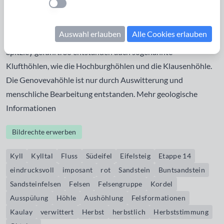
Einstellung anwenden
Millionen Jahren. Die Kyll und andere Flüsse haben das
Gestein ausgespült und zur Entstehung von
Auswahl erlauben
Alle Cookies erlauben
Felsformationen, wie der
Kaulay
, der Geyersley und der
Spitzley geführt. So entstanden auch sogenannte
Klufthöhlen, wie die Hochburghöhlen und die
Klausenhöhle
.
Die
Genovevahöhle
ist nur durch Auswitterung und
menschliche Bearbeitung entstanden. Mehr
geologische
Informationen
Bildrechte erwerben
Kyll
Kylltal
Fluss
Südeifel
Eifelsteig
Etappe 14
eindrucksvoll
imposant
rot
Sandstein
Buntsandstein
Sandsteinfelsen
Felsen
Felsengruppe
Kordel
Ausspülung
Höhle
Aushöhlung
Felsformationen
Kaulay
verwittert
Herbst
herbstlich
Herbststimmung