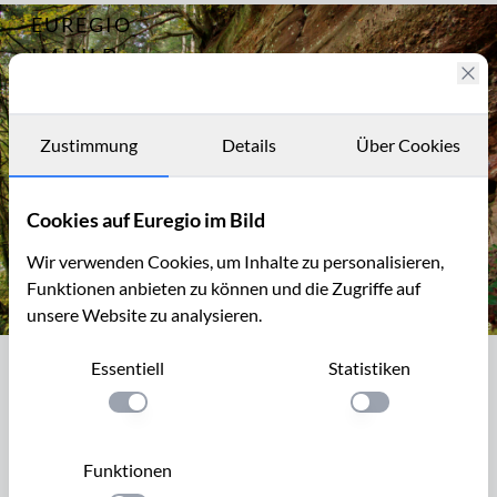
EUREGIO
Archiv
7274
IM BILD
Fotostories
Archiv
Zustimmung
Details
Über Cookies
Kontakt
Cookies auf Euregio im Bild
Wir verwenden Cookies, um Inhalte zu personalisieren,
Funktionen anbieten zu können und die Zugriffe auf
unsere Website zu analysieren.
Die Kaulay, ein Sandsteinfelsen bei Kordel (Eifelsteig)
Essentiell
Statistiken
Die Kaulay, ein Sandsteinfelsen bei
Kordel (Eifelsteig)
Einstellung anwenden
Einstellung anwen
Die eindrucksvollen Buntsandsteinfelsen in der Umgebung
Funktionen
von Kordel (Südeifel, Kylltal) entstanden vor 230 - 220