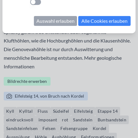
Einstellung anwenden
Millionen Jahren. Die Kyll und andere Flüsse haben das
Gestein ausgespült und zur Entstehung von
Auswahl erlauben
Alle Cookies erlauben
Felsformationen, wie der
Kaulay
, der Geyersley und der
Spitzley geführt. So entstanden auch sogenannte
Klufthöhlen, wie die Hochburghöhlen und die
Klausenhöhle
.
Die
Genovevahöhle
ist nur durch Auswitterung und
menschliche Bearbeitung entstanden. Mehr
geologische
Informationen
Bildrechte erwerben
Eifelsteig 14, von Bruch nach Kordel
Kyll
Kylltal
Fluss
Südeifel
Eifelsteig
Etappe 14
eindrucksvoll
imposant
rot
Sandstein
Buntsandstein
Sandsteinfelsen
Felsen
Felsengruppe
Kordel
Ausspülung
Höhle
Aushöhlung
Felsformationen