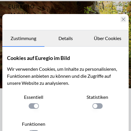
EUREGIO
Archiv
7279
IM BILD
Eifelsteig
14, von
Fotostories
Bruch
nach
Archiv
Zustimmung
Details
Über Cookies
Kordel
Kontakt
Cookies auf Euregio im Bild
Wir verwenden Cookies, um Inhalte zu personalisieren,
Funktionen anbieten zu können und die Zugriffe auf
unsere Website zu analysieren.
Die Kaulay, ein Sandsteinfelsen bei Kordel (Eifelsteig)
Essentiell
Statistiken
Die Kaulay, ein Sandsteinfelsen bei
Kordel (Eifelsteig)
Einstellung anwenden
Einstellung anwen
Die eindrucksvollen Buntsandsteinfelsen in der Umgebung
Funktionen
von Kordel (Südeifel, Kylltal) entstanden vor 230 - 220