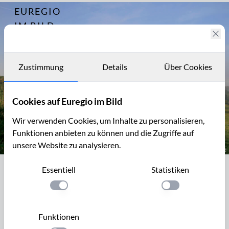
EUREGIO
Archiv
2675
IM BILD
Fotostories
Archiv
Zustimmung
Details
Über Cookies
Kontakt
Cookies auf Euregio im Bild
Wir verwenden Cookies, um Inhalte zu personalisieren,
Funktionen anbieten zu können und die Zugriffe auf
unsere Website zu analysieren.
Elsenboschweg bei Cottessen
Essentiell
Statistiken
Elsenboschweg bei Cottessen
Einstellung anwenden
Einstellung anwen
Dieser Talhang bei dem Flüsschen Geul erstreckt sich
südwestlich des Vijlenerbos in Südlimburg.
Funktionen