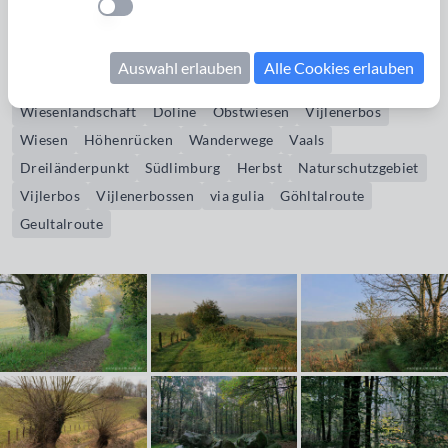
Bildrechte erwerben
Einstellung anwenden
Geultal
Geuldal
Göhl
Gueule
Geul
Hügellandschaft
Auswahl erlauben
Alle Cookies erlauben
Cottessen
Elsenboschweg
Hecken
Weißdornhecken
Wiesenlandschaft
Doline
Obstwiesen
Vijlenerbos
Wiesen
Höhenrücken
Wanderwege
Vaals
Dreiländerpunkt
Südlimburg
Herbst
Naturschutzgebiet
Vijlerbos
Vijlenerbossen
via gulia
Göhltalroute
Geultalroute