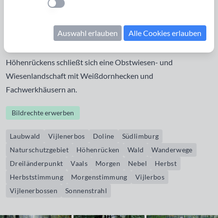
Einstellung anwenden
Westen erstreckt. Die Entstehung einer merkwürdigen
kreisförmigen Felsanhäufung und trichterförmiger
Auswahl erlauben
Alle Cookies erlauben
Einsturzkrater (Dolinen) werden auf Informationstafeln
erläutert. An den südwestlichen Waldrand des
Höhenrückens schließt sich eine Obstwiesen- und
Wiesenlandschaft mit Weißdornhecken und
Fachwerkhäusern an.
Bildrechte erwerben
Laubwald
Vijlenerbos
Doline
Südlimburg
Naturschutzgebiet
Höhenrücken
Wald
Wanderwege
Dreiländerpunkt
Vaals
Morgen
Nebel
Herbst
Herbststimmung
Morgenstimmung
Vijlerbos
Vijlenerbossen
Sonnenstrahl