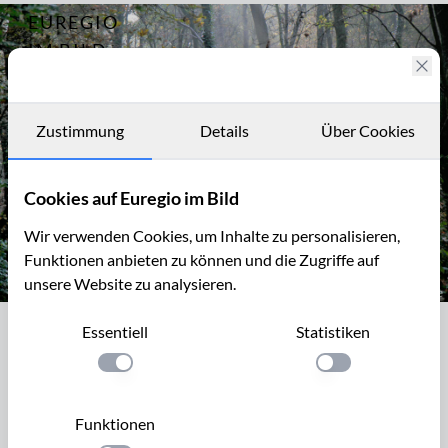
EUREGIO
Archiv
2681
IM BILD
Fotostories
Archiv
Zustimmung
Details
Über Cookies
Kontakt
Cookies auf Euregio im Bild
Wir verwenden Cookies, um Inhalte zu personalisieren,
Funktionen anbieten zu können und die Zugriffe auf
unsere Website zu analysieren.
Morgenstimmung im Vijlenerbos
Essentiell
Statistiken
Morgenstimmung im Vijlenerbos
Einstellung anwenden
Einstellung anwen
Das Naturschutzgebiet Vijlenerbos in Südlimburg ist ein
bewaldeter Höhenrücken mit vielen Wanderwegen, der sich
Funktionen
vom Dreiländerpunkt südlich von Vaals (NL) nach Nord-