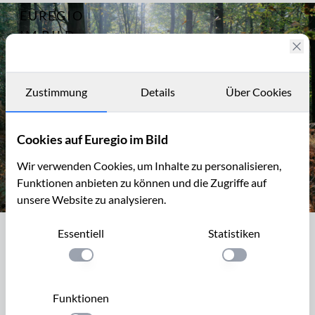
EUREGIO
Archiv
2670
IM BILD
Fotostories
Archiv
Zustimmung
Details
Über Cookies
Kontakt
Cookies auf Euregio im Bild
Wir verwenden Cookies, um Inhalte zu personalisieren,
Funktionen anbieten zu können und die Zugriffe auf
unsere Website zu analysieren.
Morgenstimmung im Vijlenerbos
Essentiell
Statistiken
Morgenstimmung im Vijlenerbos
Einstellung anwenden
Einstellung anwen
Das Naturschutzgebiet Vijlenerbos in Südlimburg ist ein
bewaldeter Höhenrücken mit vielen Wanderwegen, der sich
Funktionen
vom Dreiländerpunkt südlich von Vaals (NL) nach Nord-