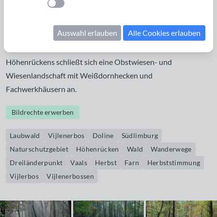
Einstellung anwenden
Westen erstreckt. Die Entstehung einer merkwürdigen
kreisförmigen Felsanhäufung und trichterförmiger
Auswahl erlauben
Alle Cookies erlauben
Einsturzkrater (Dolinen) werden auf Informationstafeln
erläutert. An den südwestlichen Waldrand des
Höhenrückens schließt sich eine Obstwiesen- und
Wiesenlandschaft mit Weißdornhecken und
Fachwerkhäusern an.
Bildrechte erwerben
Laubwald
Vijlenerbos
Doline
Südlimburg
Naturschutzgebiet
Höhenrücken
Wald
Wanderwege
Dreiländerpunkt
Vaals
Herbst
Farn
Herbststimmung
Vijlerbos
Vijlenerbossen